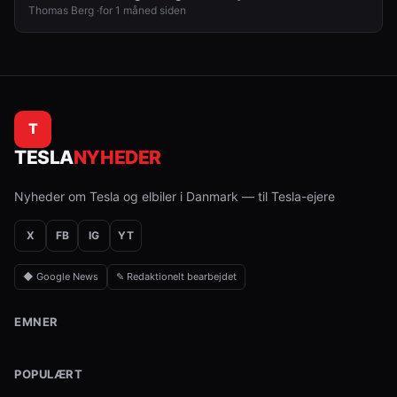
Thomas Berg ·
for 1 måned siden
T
TESLA
NYHEDER
Nyheder om Tesla og elbiler i Danmark — til Tesla-ejere
X
FB
IG
YT
◆ Google News
✎ Redaktionelt bearbejdet
EMNER
POPULÆRT