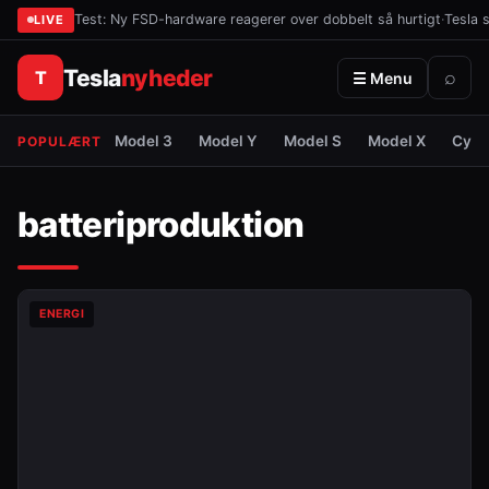
Test: Ny FSD-hardware reagerer over dobbelt så hurtigt
·
Tesla 
LIVE
Tesla
nyheder
T
⌕
☰ Menu
Model 3
Model Y
Model S
Model X
Cybe
POPULÆRT
batteriproduktion
ENERGI