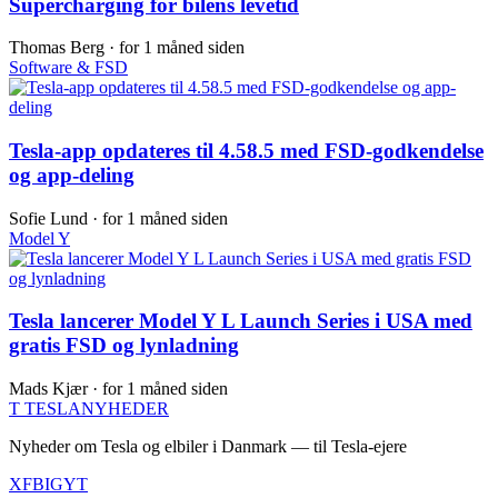
Supercharging for bilens levetid
Thomas Berg ·
for 1 måned siden
Software & FSD
Tesla-app opdateres til 4.58.5 med FSD-godkendelse
og app-deling
Sofie Lund ·
for 1 måned siden
Model Y
Tesla lancerer Model Y L Launch Series i USA med
gratis FSD og lynladning
Mads Kjær ·
for 1 måned siden
T
TESLA
NYHEDER
Nyheder om Tesla og elbiler i Danmark — til Tesla-ejere
X
FB
IG
YT