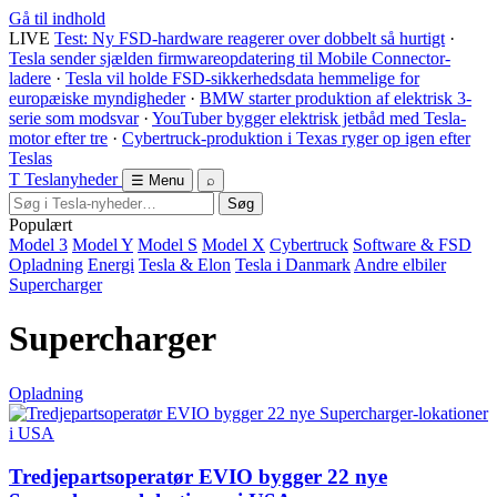
Gå til indhold
LIVE
Test: Ny FSD-hardware reagerer over dobbelt så hurtigt
·
Tesla sender sjælden firmwareopdatering til Mobile Connector-
ladere
·
Tesla vil holde FSD-sikkerhedsdata hemmelige for
europæiske myndigheder
·
BMW starter produktion af elektrisk 3-
serie som modsvar
·
YouTuber bygger elektrisk jetbåd med Tesla-
motor efter tre
·
Cybertruck-produktion i Texas ryger op igen efter
Teslas
T
Tesla
nyheder
☰ Menu
⌕
Søg
Populært
Model 3
Model Y
Model S
Model X
Cybertruck
Software & FSD
Opladning
Energi
Tesla & Elon
Tesla i Danmark
Andre elbiler
Supercharger
Supercharger
Opladning
Tredjepartsoperatør EVIO bygger 22 nye