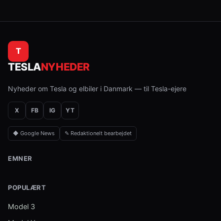
T
TESLA
NYHEDER
Nyheder om Tesla og elbiler i Danmark — til Tesla-ejere
X
FB
IG
YT
◆ Google News
✎ Redaktionelt bearbejdet
EMNER
POPULÆRT
Model 3