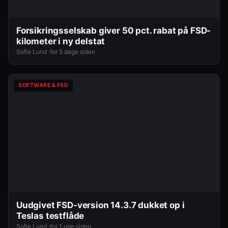
Forsikringsselskab giver 50 pct. rabat på FSD-
kilometer i ny delstat
Sofie Lund ·
for 5 dage siden
SOFTWARE & FSD
Uudgivet FSD-version 14.3.7 dukket op i
Teslas testflåde
Sofie Lund ·
for 1 uge siden