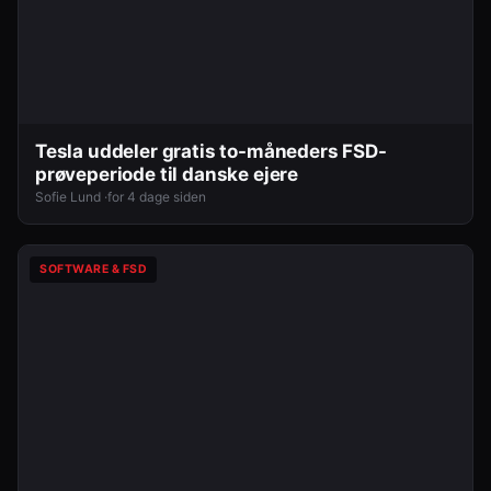
Tesla uddeler gratis to-måneders FSD-
prøveperiode til danske ejere
Sofie Lund ·
for 4 dage siden
SOFTWARE & FSD