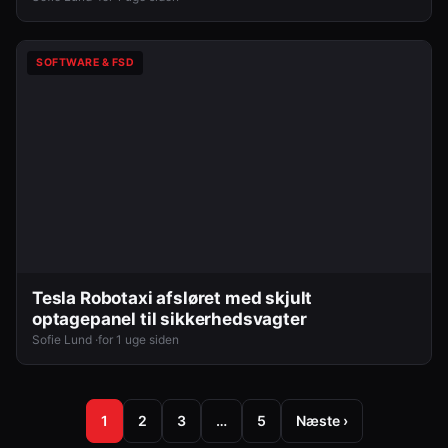
SOFTWARE & FSD
Tesla Robotaxi afsløret med skjult
optagepanel til sikkerhedsvagter
Sofie Lund ·
for 1 uge siden
1
2
3
…
5
Næste ›