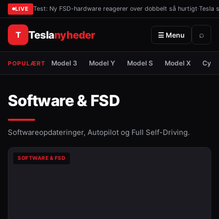
Test: Ny FSD-hardware reagerer over dobbelt så hurtigt
·
Tesla 
LIVE
Tesla
nyheder
T
⌕
☰ Menu
Model 3
Model Y
Model S
Model X
Cybe
POPULÆRT
Software & FSD
Softwareopdateringer, Autopilot og Full Self-Driving.
SOFTWARE & FSD