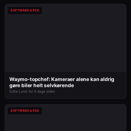
SOFTWARE & FSD
Waymo-topchef: Kameraer alene kan aldrig
gøre biler helt selvkørende
Sofie Lund ·
for 4 dage siden
SOFTWARE & FSD