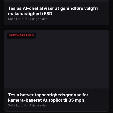
Teslas AI-chef afviser at genindføre valgfri
makshastighed i FSD
Sofie Lund ·
for 4 dage siden
SOFTWARE & FSD
Tesla hæver tophastighedsgrænse for
kamera-baseret Autopilot til 85 mph
Sofie Lund ·
for 4 dage siden