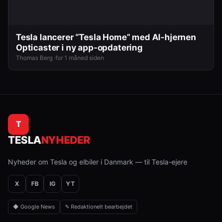
Tesla lancerer “Tesla Home” med AI-hjernen
Opticaster i ny app-opdatering
Thomas Berg ·
for 1 måned siden
T
TESLA
NYHEDER
Nyheder om Tesla og elbiler i Danmark — til Tesla-ejere
X
FB
IG
YT
◆ Google News
✎ Redaktionelt bearbejdet