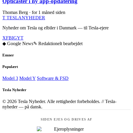
Opticaster i ny app-opdatering
Thomas Berg ·
for 1 måned siden
T
TESLA
NYHEDER
Nyheder om Tesla og elbiler i Danmark — til Tesla-ejere
X
FB
IG
YT
◆ Google News
✎ Redaktionelt bearbejdet
Emner
Populært
Model 3
Model Y
Software & FSD
Tesla Nyheder
© 2026 Tesla Nyheder. Alle rettigheder forbeholdes.
//
Tesla-
nyheder — på dansk.
SIDEN EJES OG DRIVES AF