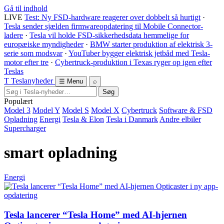
Gå til indhold
LIVE
Test: Ny FSD-hardware reagerer over dobbelt så hurtigt
·
Tesla sender sjælden firmwareopdatering til Mobile Connector-
ladere
·
Tesla vil holde FSD-sikkerhedsdata hemmelige for
europæiske myndigheder
·
BMW starter produktion af elektrisk 3-
serie som modsvar
·
YouTuber bygger elektrisk jetbåd med Tesla-
motor efter tre
·
Cybertruck-produktion i Texas ryger op igen efter
Teslas
T
Tesla
nyheder
☰ Menu
⌕
Søg
Populært
Model 3
Model Y
Model S
Model X
Cybertruck
Software & FSD
Opladning
Energi
Tesla & Elon
Tesla i Danmark
Andre elbiler
Supercharger
smart opladning
Energi
Tesla lancerer “Tesla Home” med AI-hjernen