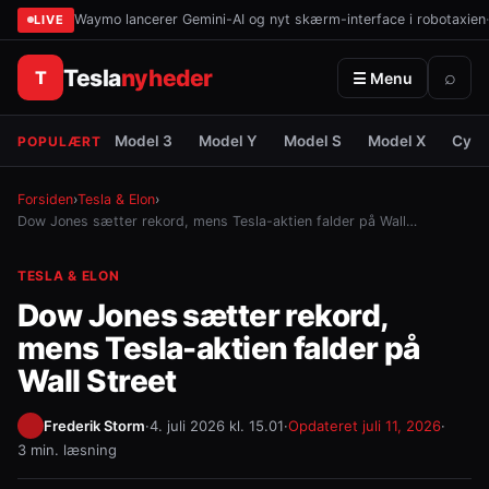
Waymo lancerer Gemini-AI og nyt skærm-interface i robotaxien
·
LIVE
Tesla
nyheder
T
⌕
☰ Menu
Model 3
Model Y
Model S
Model X
Cybe
POPULÆRT
Forsiden
›
Tesla & Elon
›
Dow Jones sætter rekord, mens Tesla-aktien falder på Wall…
TESLA & ELON
Dow Jones sætter rekord,
mens Tesla-aktien falder på
Wall Street
Frederik Storm
·
4. juli 2026 kl. 15.01
·
Opdateret
juli 11, 2026
·
3 min. læsning