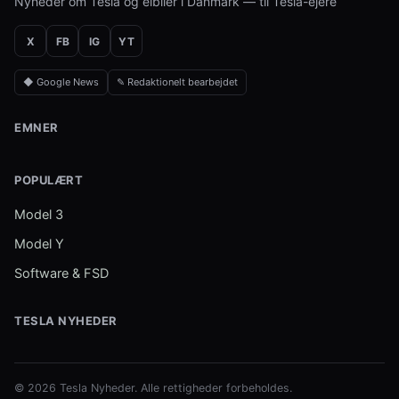
Nyheder om Tesla og elbiler i Danmark — til Tesla-ejere
X
FB
IG
YT
◆ Google News
✎ Redaktionelt bearbejdet
EMNER
POPULÆRT
Model 3
Model Y
Software & FSD
TESLA NYHEDER
© 2026 Tesla Nyheder. Alle rettigheder forbeholdes.