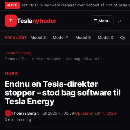
Test: Ny FSD-hardware reagerer over dobbelt så hurtigt
·
Tesla 
LIVE
Tesla
nyheder
T
⌕
☰ Menu
Model 3
Model Y
Model S
Model X
Cybe
POPULÆRT
Forsiden
›
Energi
›
Endnu en Tesla-direktør stopper – stod bag software til…
ENERGI
Endnu en Tesla-direktør
stopper – stod bag software til
Tesla Energy
Thomas Berg
·
5. juli 2026 kl. 00.59
·
Opdateret
juli 11, 2026
·
3 min. læsning