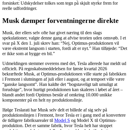
forsinket: Udskydelser tolkes som tegn på skjult styrke frem for
reelle udfordringer.
Musk dæmper forventningerne direkte
Musk, der ellers selv ofte har givet næring til den slags
spekulationer, valgte denne gang at afvise teorien uden omsvøb. I et
svar på X den 1. juli skrev han: “Nej, Optimus-produktionen vil
være ekstremt langsom i starten, fordi alt er nyt.” Han tilføjede: “Det
er ikke som at bygge en bil.”
Udmeldingen stemmer overens med det, Tesla allerede har meldt ud
officielt. På regnskabsmeddelelsen for første kvartal 2026
bekræftede Musk, at Optimus-produktionen ville starte på fabrikken
i Fremont i slutningen af juli eller i august, og at tempoet ville være
“ganske langsomt”. Han kaldte det “bogstaveligt talt umuligt at
forudsige”, hvor hurtigt produktionen kan skaleres i løbet af året –
blandt andet fordi Optimus består af omkring 10.000 unikke
komponenter på en helt ny produktionslinje.
Ifølge Teslarati har Musk selv delt et billede af sig selv på
produktionslinjen i Fremont, hvor Tesla er i gang med at konvertere
de tidligere fabriksarealer til
Model S
og Model X til Optimus-
produktion. Det er samme fabrik, hvor Tesla helt har stoppet