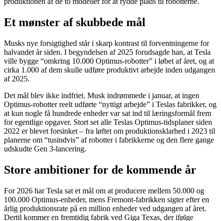
produktionen af de to modeller for at rydde plads til robotterne.
Et mønster af skubbede mål
Musks nye forsigtighed står i skarp kontrast til forventningerne for
halvandet år siden. I begyndelsen af 2025 forudsagde han, at Tesla
ville bygge “omkring 10.000 Optimus-robotter” i løbet af året, og at
cirka 1.000 af dem skulle udføre produktivt arbejde inden udgangen
af 2025.
Det mål blev ikke indfriet. Musk indrømmede i januar, at ingen
Optimus-robotter reelt udførte “nyttigt arbejde” i Teslas fabrikker, og
at kun nogle få hundrede enheder var sat ind til læringsformål frem
for egentlige opgaver. Stort set alle Teslas Optimus-tidsplaner siden
2022 er blevet forsinket – fra løftet om produktionsklarhed i 2023 til
planerne om “tusindvis” af robotter i fabrikkerne og den flere gange
udskudte Gen 3-lancering.
Store ambitioner for de kommende år
For 2026 har Tesla sat et mål om at producere mellem 50.000 og
100.000 Optimus-enheder, mens Fremont-fabrikken sigter efter en
årlig produktionsrate på en million enheder ved udgangen af året.
Dertil kommer en fremtidig fabrik ved Giga Texas, der ifølge