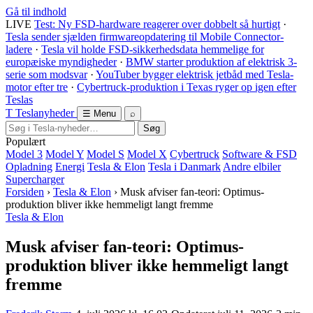
Gå til indhold
LIVE
Test: Ny FSD-hardware reagerer over dobbelt så hurtigt
·
Tesla sender sjælden firmwareopdatering til Mobile Connector-
ladere
·
Tesla vil holde FSD-sikkerhedsdata hemmelige for
europæiske myndigheder
·
BMW starter produktion af elektrisk 3-
serie som modsvar
·
YouTuber bygger elektrisk jetbåd med Tesla-
motor efter tre
·
Cybertruck-produktion i Texas ryger op igen efter
Teslas
T
Tesla
nyheder
☰ Menu
⌕
Søg
Populært
Model 3
Model Y
Model S
Model X
Cybertruck
Software & FSD
Opladning
Energi
Tesla & Elon
Tesla i Danmark
Andre elbiler
Supercharger
Forsiden
›
Tesla & Elon
›
Musk afviser fan-teori: Optimus-
produktion bliver ikke hemmeligt langt fremme
Tesla & Elon
Musk afviser fan-teori: Optimus-
produktion bliver ikke hemmeligt langt
fremme