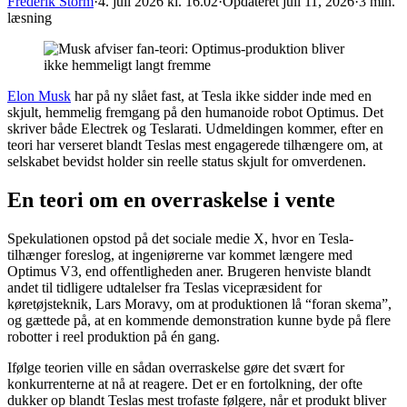
Frederik Storm
·
4. juli 2026 kl. 16.02
·
Opdateret
juli 11, 2026
·
3 min.
læsning
Elon Musk
har på ny slået fast, at Tesla ikke sidder inde med en
skjult, hemmelig fremgang på den humanoide robot Optimus. Det
skriver både Electrek og Teslarati. Udmeldingen kommer, efter en
teori har verseret blandt Teslas mest engagerede tilhængere om, at
selskabet bevidst holder sin reelle status skjult for omverdenen.
En teori om en overraskelse i vente
Spekulationen opstod på det sociale medie X, hvor en Tesla-
tilhænger foreslog, at ingeniørerne var kommet længere med
Optimus V3, end offentligheden aner. Brugeren henviste blandt
andet til tidligere udtalelser fra Teslas vicepræsident for
køretøjsteknik, Lars Moravy, om at produktionen lå “foran skema”,
og gættede på, at en kommende demonstration kunne byde på flere
robotter i reel produktion på én gang.
Ifølge teorien ville en sådan overraskelse gøre det svært for
konkurrenterne at nå at reagere. Det er en fortolkning, der ofte
dukker op blandt Teslas mest trofaste følgere, når et produkt bliver