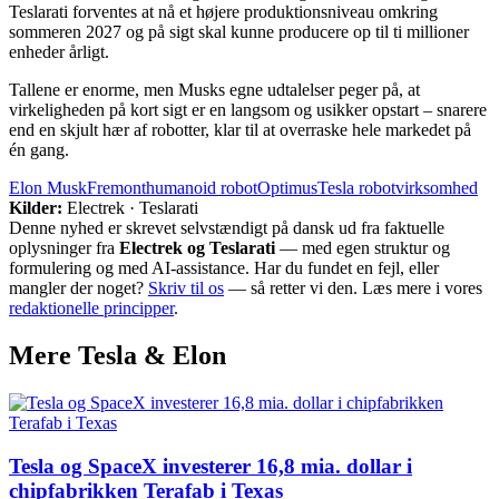
Teslarati forventes at nå et højere produktionsniveau omkring
sommeren 2027 og på sigt skal kunne producere op til ti millioner
enheder årligt.
Tallene er enorme, men Musks egne udtalelser peger på, at
virkeligheden på kort sigt er en langsom og usikker opstart – snarere
end en skjult hær af robotter, klar til at overraske hele markedet på
én gang.
Elon Musk
Fremont
humanoid robot
Optimus
Tesla robot
virksomhed
Kilder:
Electrek · Teslarati
Denne nyhed er skrevet selvstændigt på dansk ud fra faktuelle
oplysninger fra
Electrek og Teslarati
— med egen struktur og
formulering og med AI-assistance. Har du fundet en fejl, eller
mangler der noget?
Skriv til os
— så retter vi den. Læs mere i vores
redaktionelle principper
.
Mere
Tesla & Elon
Tesla og SpaceX investerer 16,8 mia. dollar i
chipfabrikken Terafab i Texas