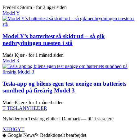
Frederik Storm ·
for 2 uger siden
Model Y
Model Y’s batteritest så skidt ud – så gik
nedbrydningen næsten i stå
Mads Kjær ·
for 1 måned siden
Model 3
Tesla-app og bilens egen test uenige om batteriets
sundhed på fireårig Model 3
Mads Kjær ·
for 1 måned siden
T
TESLA
NYHEDER
Nyheder om Tesla og elbiler i Danmark — til Tesla-ejere
X
FB
IG
YT
◆ Google News
✎ Redaktionelt bearbejdet