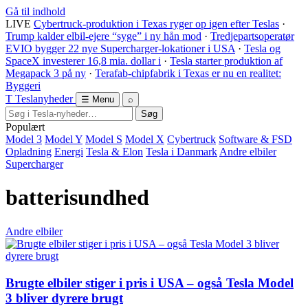
Gå til indhold
LIVE
Cybertruck-produktion i Texas ryger op igen efter Teslas
·
Trump kalder elbil-ejere “syge” i ny hån mod
·
Tredjepartsoperatør
EVIO bygger 22 nye Supercharger-lokationer i USA
·
Tesla og
SpaceX investerer 16,8 mia. dollar i
·
Tesla starter produktion af
Megapack 3 på ny
·
Terafab-chipfabrik i Texas er nu en realitet:
Byggeri
T
Tesla
nyheder
☰ Menu
⌕
Søg
Populært
Model 3
Model Y
Model S
Model X
Cybertruck
Software & FSD
Opladning
Energi
Tesla & Elon
Tesla i Danmark
Andre elbiler
Supercharger
batterisundhed
Andre elbiler
Brugte elbiler stiger i pris i USA – også Tesla Model
3 bliver dyrere brugt