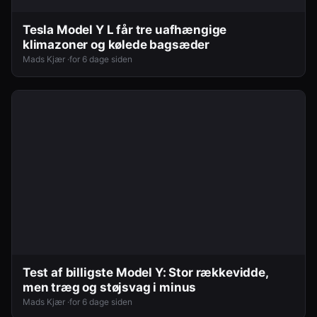
Tesla Model Y L får tre uafhængige
klimazoner og kølede bagsæder
Mads Kjær ·
for 6 dage siden
Test af billigste Model Y: Stor rækkevidde,
men træg og støjsvag i minus
Mads Kjær ·
for 6 dage siden