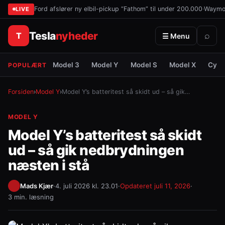
Ford afslører ny elbil-pickup “Fathom” til under 200.000
·
Waymo 
LIVE
Tesla
nyheder
T
⌕
☰ Menu
Model 3
Model Y
Model S
Model X
Cybe
POPULÆRT
Forsiden
›
Model Y
›
Model Y’s batteritest så skidt ud – så gik…
MODEL Y
Model Y’s batteritest så skidt
ud – så gik nedbrydningen
næsten i stå
Mads Kjær
·
4. juli 2026 kl. 23.01
·
Opdateret
juli 11, 2026
·
3 min. læsning