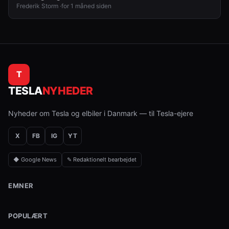
Frederik Storm ·
for 1 måned siden
T
TESLA
NYHEDER
Nyheder om Tesla og elbiler i Danmark — til Tesla-ejere
X
FB
IG
YT
◆ Google News
✎ Redaktionelt bearbejdet
EMNER
POPULÆRT