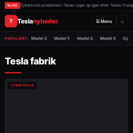
Cybertruck-produktion i Texas ryger op igen efter Teslas
·
Trump 
LIVE
Tesla
nyheder
T
⌕
☰ Menu
Model 3
Model Y
Model S
Model X
Cybe
POPULÆRT
Tesla fabrik
CYBERTRUCK