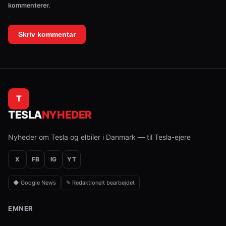
kommenterer.
T
TESLA
NYHEDER
Nyheder om Tesla og elbiler i Danmark — til Tesla-ejere
X
FB
IG
YT
◆ Google News
✎ Redaktionelt bearbejdet
EMNER