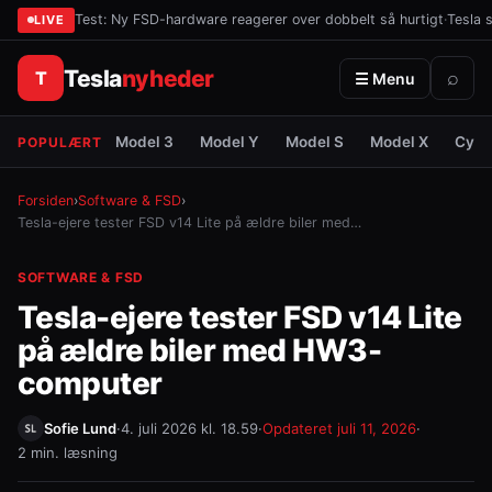
Test: Ny FSD-hardware reagerer over dobbelt så hurtigt
·
Tesla 
LIVE
Tesla
nyheder
T
⌕
☰ Menu
Model 3
Model Y
Model S
Model X
Cybe
POPULÆRT
Forsiden
›
Software & FSD
›
Tesla-ejere tester FSD v14 Lite på ældre biler med…
SOFTWARE & FSD
Tesla-ejere tester FSD v14 Lite
på ældre biler med HW3-
computer
Sofie Lund
·
4. juli 2026 kl. 18.59
·
Opdateret
juli 11, 2026
·
2 min. læsning