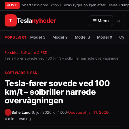
Cybertruck-produktion i Texas ryger op igen efter Teslas
·
Trump 
LIVE
Tesla
nyheder
T
⌕
☰ Menu
Model 3
Model Y
Model S
Model X
Cybe
POPULÆRT
Forsiden
›
Software & FSD
›
Tesla-fører sovede ved 100 km/t – solbriller narrede overvågningen
SOFTWARE & FSD
Tesla-fører sovede ved 100
km/t – solbriller narrede
overvågningen
Sofie Lund
·
6. juli 2026 kl. 17.00
·
Opdateret
juli 11, 2026
·
4 min. læsning