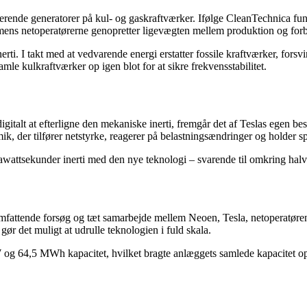
re roterende generatorer på kul- og gaskraftværker. Ifølge CleanTechnica f
 mens netoperatørerne genopretter ligevægten mellem produktion og for
erti. I takt med at vedvarende energi erstatter fossile kraftværker, forsv
gamle kulkraftværker op igen blot for at sikre frekvensstabilitet.
digitalt at efterligne den mekaniske inerti, fremgår det af Teslas egen 
 der tilfører netstyrke, reagerer på belastningsændringer og holder sp
wattsekunder inerti med den nye teknologi – svarende til omkring halvde
rs omfattende forsøg og tæt samarbejde mellem Neoen, Tesla, netoperat
gør det muligt at udrulle teknologien i fuld skala.
og 64,5 MWh kapacitet, hvilket bragte anlæggets samlede kapacitet 