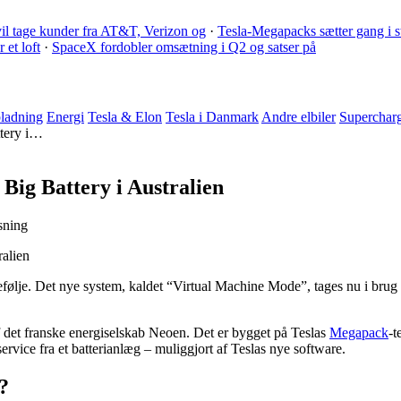
il tage kunder fra AT&T, Verizon og
·
Tesla-Megapacks sætter gang i st
et loft
·
SpaceX fordobler omsætning i Q2 og satser på
ladning
Energi
Tesla & Elon
Tesla i Danmark
Andre elbiler
Superchar
ttery i…
Big Battery i Australien
sning
rtefølje. Det nye system, kaldet “Virtual Machine Mode”, tages nu i bru
 det franske energiselskab Neoen. Det er bygget på Teslas
Megapack
-t
service fra et batterianlæg – muliggjort af Teslas nye software.
?