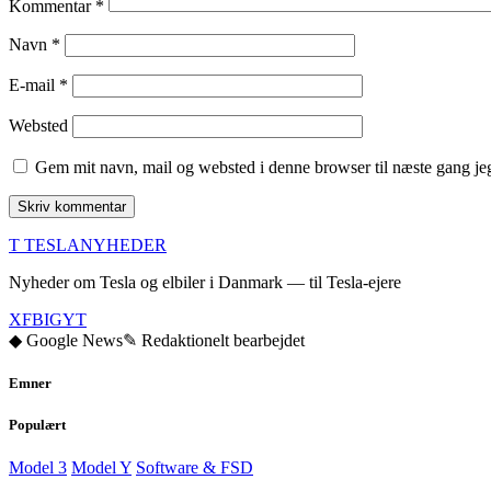
Kommentar
*
Navn
*
E-mail
*
Websted
Gem mit navn, mail og websted i denne browser til næste gang j
T
TESLA
NYHEDER
Nyheder om Tesla og elbiler i Danmark — til Tesla-ejere
X
FB
IG
YT
◆ Google News
✎ Redaktionelt bearbejdet
Emner
Populært
Model 3
Model Y
Software & FSD