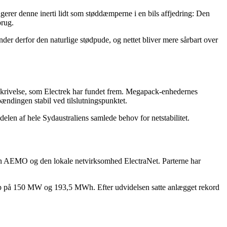
ungerer denne inerti lidt som støddæmperne i en bils affjedring: Den
brug.
inder derfor den naturlige stødpude, og nettet bliver mere sårbart over
beskrivelse, som Electrek har fundet frem. Megapack-enhedernes
ændingen stabil ved tilslutningspunktet.
len af hele Sydaustraliens samlede behov for netstabilitet.
øren AEMO og den lokale netvirksomhed ElectraNet. Parterne har
op på 150 MW og 193,5 MWh. Efter udvidelsen satte anlægget rekord