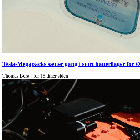
Tesla-Megapacks sætter gang i stort batterilager for Ø
Thomas Berg ·
for 15 timer siden