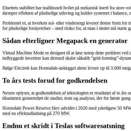
Elnettets stabilitet har traditionelt hvilet på mekanisk inerti fra sto
dæmper effekten af pludselige udsving og holder systemet i balance,
Problemet er, at hverken sol- eller vindenergi leverer denne form for in
for pludselige forstyrrelser – med risiko for, at man i stedet må starte 
Sådan efterligner Megapack en generator
Virtual Machine Mode er designet til at løse netop dette problem ved 
indbyggede invertere kan dermed skabe såkaldt “grid-forming”-dynamik,
Ifølge Electrek kan Hornsdale-anlægget alene levere op til 3.000 mega
To års tests forud for godkendelsen
Neoen oplyser, at godkendelsen af teknologien er resultatet af to å
tilsammen gennemført de studier, tests og analyser, der for første gang 
Hornsdale Power Reserve blev udvidet i 2020 med yderligere 50 MW 
med en effektudladning på 270 MW.
Endnu et skridt i Teslas softwaresatsning