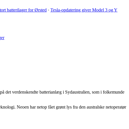
ort batterilager for Ørsted
·
Tesla-opdatering giver Model 3 og Y
ger
g på det verdenskendte batterianlæg i Sydaustralien, som i folkemunde
eknologi. Neoen har netop fået grønt lys fra den australske netoperatør