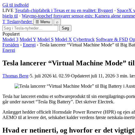
Gå til indhold
LIVE
Terafab-chipfabrik i Texas er nu en realitet: Byggeri
·
SpaceX v
hjælp til
·
Waymo-topchef forsvarer sensor-mix: Kamera alene rammer 
T
Tesla
nyheder
☰ Menu
⌕
Søg
Populært
Model 3
Model Y
Model S
Model X
Cybertruck
Software & FSD
Op
Forsiden
›
Energi
›
Tesla lancerer “Virtual Machine Mode” til Big Ba
Energi
Tesla lancerer “Virtual Machine Mode” til 
Thomas Berg
·
5. juli 2026 kl. 02.59
·
Opdateret
juli 11, 2026
·
3 min. læ
Tesla har lanceret endnu et softwareprodukt til sin energilagrings-po
går under navnet “Tesla Big Battery”. Det skriver Electrek.
Anlægget hedder officielt Hornsdale Power Reserve (HPR) og ejes af
AEMO til at levere det, selskabet kalder verdens første netskala-inerti
Hvad er netinerti, og hvorfor er det vigtigt