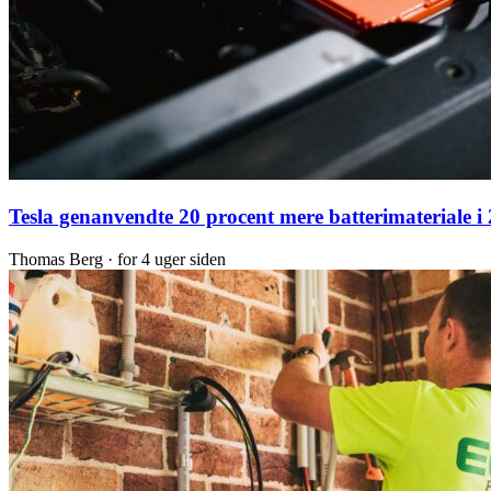
Tesla genanvendte 20 procent mere batterimateriale i
Thomas Berg ·
for 4 uger siden