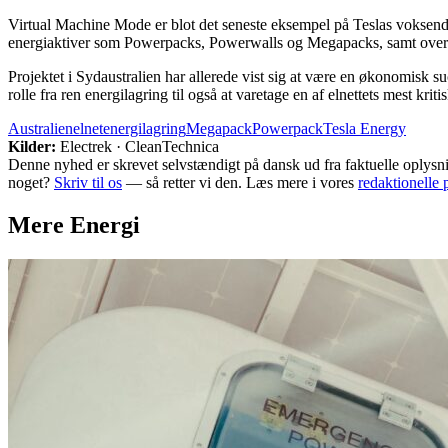
Virtual Machine Mode er blot det seneste eksempel på Teslas voksende 
energiaktiver som Powerpacks, Powerwalls og Megapacks, samt over
Projektet i Sydaustralien har allerede vist sig at være en økonomisk 
rolle fra ren energilagring til også at varetage en af elnettets mest kritis
Australien
elnet
energilagring
Megapack
Powerpack
Tesla Energy
Kilder:
Electrek · CleanTechnica
Denne nyhed er skrevet selvstændigt på dansk ud fra faktuelle oplysn
noget?
Skriv til os
— så retter vi den. Læs mere i vores
redaktionelle 
Mere
Energi