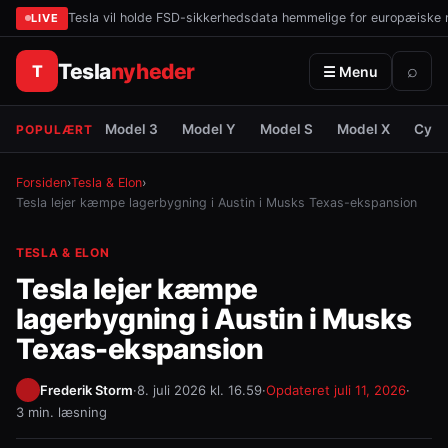
Tesla vil holde FSD-sikkerhedsdata hemmelige for europæiske
LIVE
Tesla
nyheder
T
⌕
☰ Menu
Model 3
Model Y
Model S
Model X
Cybe
POPULÆRT
Forsiden
›
Tesla & Elon
›
Tesla lejer kæmpe lagerbygning i Austin i Musks Texas-ekspansion
TESLA & ELON
Tesla lejer kæmpe
lagerbygning i Austin i Musks
Texas-ekspansion
Frederik Storm
·
8. juli 2026 kl. 16.59
·
Opdateret
juli 11, 2026
·
3 min. læsning