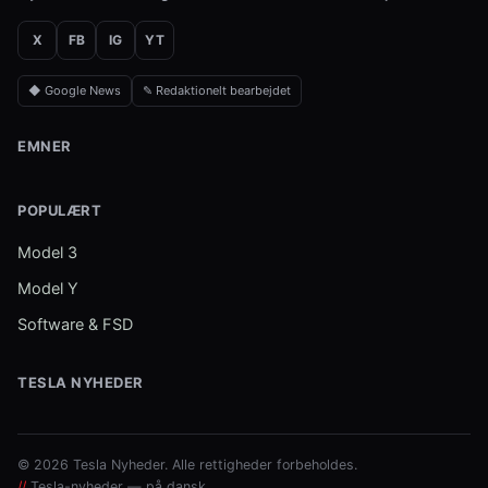
X
FB
IG
YT
◆ Google News
✎ Redaktionelt bearbejdet
EMNER
POPULÆRT
Model 3
Model Y
Software & FSD
TESLA NYHEDER
© 2026 Tesla Nyheder. Alle rettigheder forbeholdes.
//
Tesla-nyheder — på dansk.