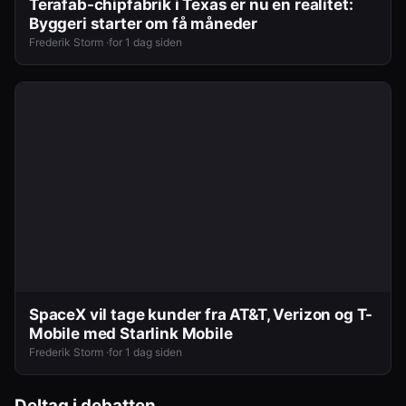
Terafab-chipfabrik i Texas er nu en realitet:
Byggeri starter om få måneder
Frederik Storm ·
for 1 dag siden
SpaceX vil tage kunder fra AT&T, Verizon og T-
Mobile med Starlink Mobile
Frederik Storm ·
for 1 dag siden
Deltag i debatten