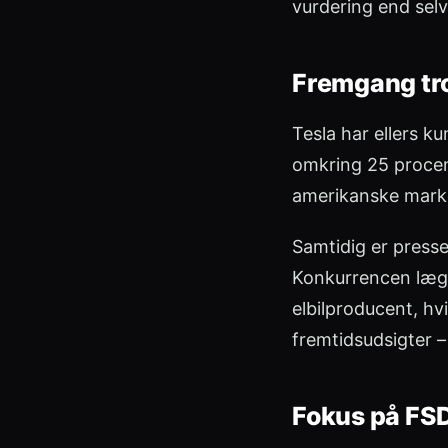
vurdering end selv
Fremgang tro
Tesla har ellers k
omkring 25 procent
amerikanske mark
Samtidig er presse
Konkurrencen lægg
elbilproducent, hv
fremtidsudsigter –
Fokus på FSD