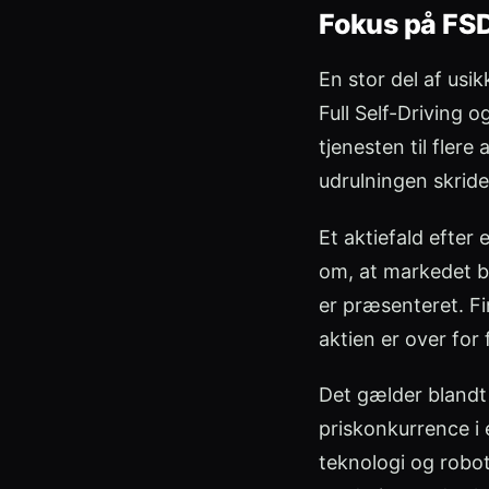
Fokus på FSD
En stor del af us
Full Self-Driving o
tjenesten til fler
udrulningen skride
Et aktiefald efter
om, at markedet be
er præsenteret. Fi
aktien er over for 
Det gælder blandt 
priskonkurrence i 
teknologi og robot