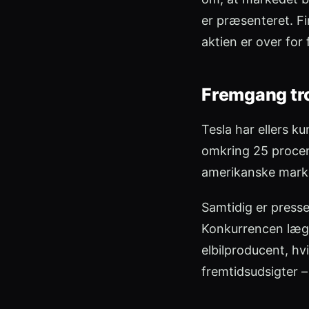
er præsenteret. Fi
aktien er over for 
Fremgang tro
Tesla har ellers k
omkring 25 procent
amerikanske mark
Samtidig er presse
Konkurrencen lægg
elbilproducent, hv
fremtidsudsigter –