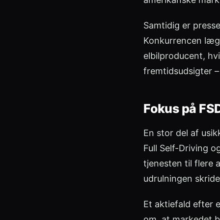
Samtidig er presse
Konkurrencen lægg
elbilproducent, hv
fremtidsudsigter –
Fokus på FSD
En stor del af us
Full Self-Driving o
tjenesten til fler
udrulningen skride
Et aktiefald efter
om, at markedet be