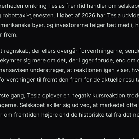
ikkerheden omkring Teslas fremtid handler om selskab
g robottaxi-tjenesten. I løbet af 2026 har Tesla udvid
e amerikanske byer, og investorerne følger tæt med i,
r frem.
 et regnskab, der ellers overgår forventningerne, sende
kymrer sig mere om det, der ligger forude, end om de
nansavisen understreger, at reaktionen igen viser, hv
forventninger til fremtiden frem for de aktuelle result
ørste gang, Tesla oplever en negativ kursreaktion trod
gerne. Selskabet skiller sig ud ved, at markedet oft
om fremtiden højere end de historiske tal fra det n