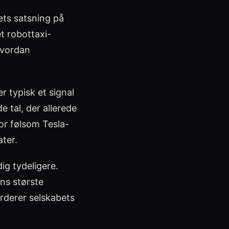
ets satsning på
t robottaxi-
 hvordan
r typisk et signal
 tal, der allerede
or følsom Tesla-
ater.
ig tydeligere.
ns største
rderer selskabets