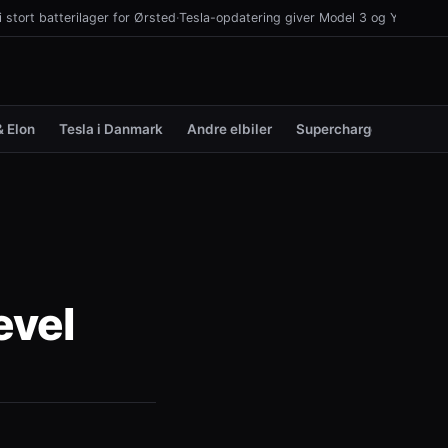
stort batterilager for Ørsted
·
Tesla-opdatering giver Model 3 og Y hjælp ti
& Elon
Tesla i Danmark
Andre elbiler
Supercharger
evel