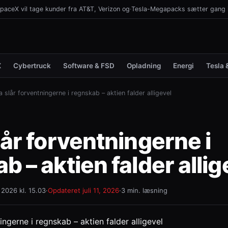
paceX vil tage kunder fra AT&T, Verizon og
·
Tesla-Megapacks sætter gang i 
X
Cybertruck
Software & FSD
Opladning
Energi
Tesla 
a slår forventningerne i regnskab – aktien falder alligevel
lår forventningerne i
b – aktien falder allig
i 2026 kl. 15.03
·
Opdateret
juli 11, 2026
·
3 min. læsning