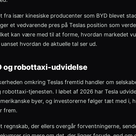
t fra især kinesiske producenter som BYD blevet stad
er et vedvarende pres på Teslas position som verde
ilket kan være med til at forme, hvordan markedet vu
 uanset hvordan de aktuelle tal ser ud.
 og robottaxi-udvidelse
ikkerheden omkring Teslas fremtid handler om selskab
g robottaxi-tjenesten. I løbet af 2026 har Tesla udvid
e amerikanske byer, og investorerne følger tæt med i,
r frem.
 et regnskab, der ellers overgår forventningerne, sende
kymrer sig mere om det, der ligger forude, end om de