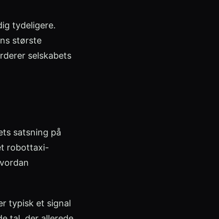
ig tydeligere.
ns største
rderer selskabets
ets satsning på
et robottaxi-
 hvordan
r typisk et signal
 tal, der allerede