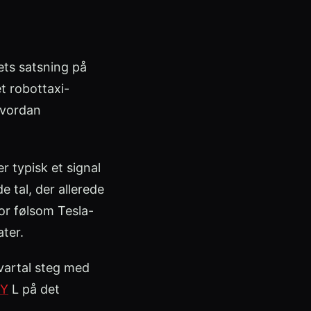
ets satsning på
t robottaxi-
 hvordan
r typisk et signal
 tal, der allerede
or følsom Tesla-
ater.
vartal steg med
 Y
L på det