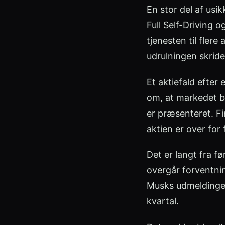
En stor del af us
Full Self-Driving o
tjenesten til fler
udrulningen skride
Et aktiefald efter
om, at markedet be
er præsenteret. Fi
aktien er over for 
Det er langt fra f
overgår forventnin
Musks udmeldinger 
kvartal.