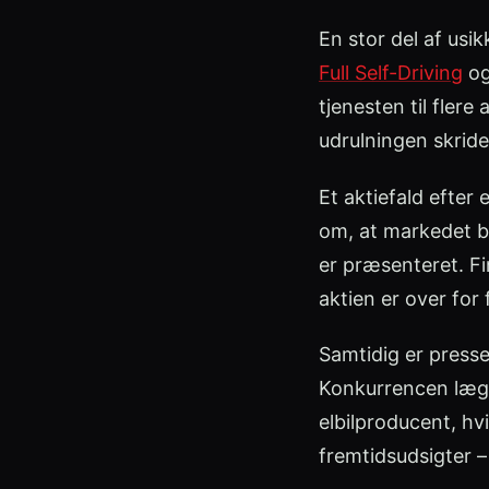
En stor del af us
Full Self-Driving
og
tjenesten til fler
udrulningen skride
Et aktiefald efter
om, at markedet be
er præsenteret. Fi
aktien er over for 
Samtidig er presse
Konkurrencen lægg
elbilproducent, hv
fremtidsudsigter –