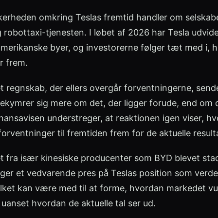
ikkerheden omkring Teslas fremtid handler om selskab
 robottaxi-tjenesten. I løbet af 2026 har Tesla udvide
e amerikanske byer, og investorerne følger tæt med i,
r frem.
 et regnskab, der ellers overgår forventningerne, sende
kymrer sig mere om det, der ligger forude, end om de
nansavisen understreger, at reaktionen igen viser, hv
forventninger til fremtiden frem for de aktuelle result
t fra især kinesiske producenter som BYD blevet stad
er et vedvarende pres på Teslas position som verde
ilket kan være med til at forme, hvordan markedet vu
 uanset hvordan de aktuelle tal ser ud.