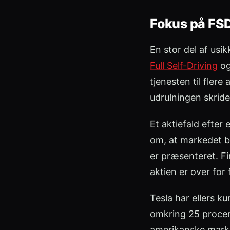
Fokus på FSD
En stor del af us
Full Self-Driving
og
tjenesten til fler
udrulningen skride
Et aktiefald efter
om, at markedet be
er præsenteret. Fi
aktien er over for 
Tesla har ellers k
omkring 25 procen
amerikanske mark