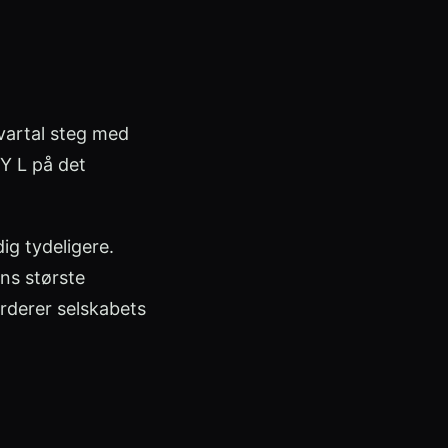
vartal steg med
Y L på det
ig tydeligere.
ns største
rderer selskabets