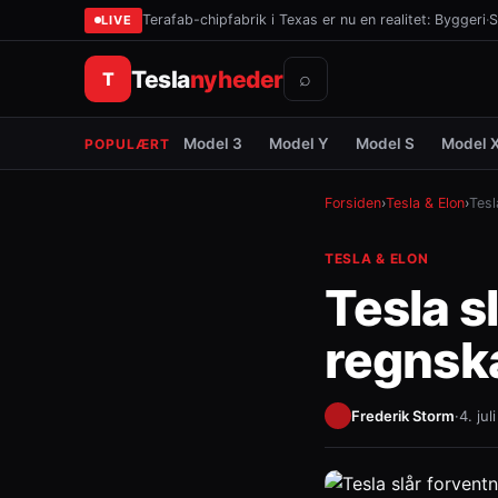
Terafab-chipfabrik i Texas er nu en realitet: Byggeri
·
S
LIVE
Tesla
nyheder
T
⌕
Model 3
Model Y
Model S
Model 
POPULÆRT
Forsiden
›
Tesla & Elon
›
Tesl
TESLA & ELON
Tesla s
regnska
Frederik Storm
·
4. jul