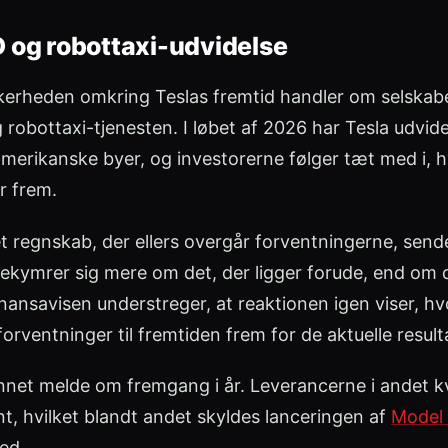
 og robottaxi-udvidelse
ikkerheden omkring Teslas fremtid handler om selskab
 robottaxi-tjenesten. I løbet af 2026 har Tesla udvide
e amerikanske byer, og investorerne følger tæt med i,
r frem.
 et regnskab, der ellers overgår forventningerne, sende
kymrer sig mere om det, der ligger forude, end om de
nansavisen understreger, at reaktionen igen viser, hv
forventninger til fremtiden frem for de aktuelle result
unnet melde om fremgang i år. Leverancerne i andet k
t, hvilket blandt andet skyldes lanceringen af
Model
ed.