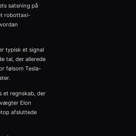
ets satsning på
et robottaxi-
 hvordan
r typisk et signal
 tal, der allerede
or følsom Tesla-
ater.
s et regnskab, der
e vægter Elon
etop afsluttede