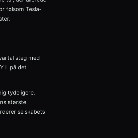
or følsom Tesla-
ater.
vartal steg med
Y L på det
ig tydeligere.
ns største
rderer selskabets