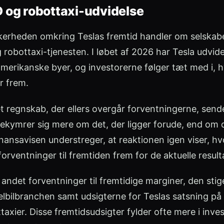
 og robottaxi-udvidelse
ikkerheden omkring Teslas fremtid handler om selskab
g robottaxi-tjenesten. I løbet af 2026 har Tesla udvid
e amerikanske byer, og investorerne følger tæt med i,
r frem.
 et regnskab, der ellers overgår forventningerne, sende
kymrer sig mere om det, der ligger forude, end om de
nansavisen understreger, at reaktionen igen viser, hv
forventninger til fremtiden frem for de aktuelle result
andet forventninger til fremtidige marginer, den sti
elbilbranchen samt udsigterne for Teslas satsning på
taxier. Disse fremtidsudsigter fylder ofte mere i inve