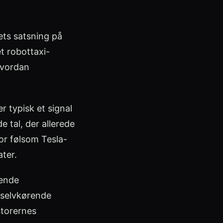
ets satsning på
et robottaxi-
 hvordan
r typisk et signal
 tal, der allerede
or følsom Tesla-
ater.
gende
 selvkørende
storernes