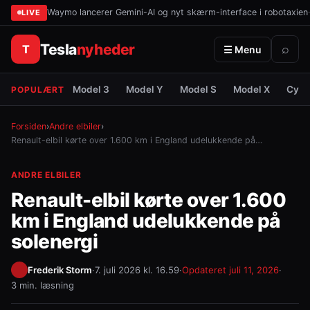
Waymo lancerer Gemini-AI og nyt skærm-interface i robotaxien
·
LIVE
Tesla
nyheder
T
⌕
☰ Menu
Model 3
Model Y
Model S
Model X
Cybe
POPULÆRT
Forsiden
›
Andre elbiler
›
Renault-elbil kørte over 1.600 km i England udelukkende på…
ANDRE ELBILER
Renault-elbil kørte over 1.600
km i England udelukkende på
solenergi
Frederik Storm
·
7. juli 2026 kl. 16.59
·
Opdateret
juli 11, 2026
·
3 min. læsning