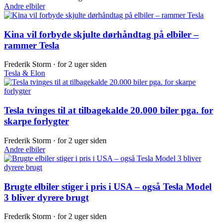
Andre elbiler
Kina vil forbyde skjulte dørhåndtag på elbiler –
rammer Tesla
Frederik Storm ·
for 2 uger siden
Tesla & Elon
Tesla tvinges til at tilbagekalde 20.000 biler pga. for
skarpe forlygter
Frederik Storm ·
for 2 uger siden
Andre elbiler
Brugte elbiler stiger i pris i USA – også Tesla Model
3 bliver dyrere brugt
Frederik Storm ·
for 2 uger siden