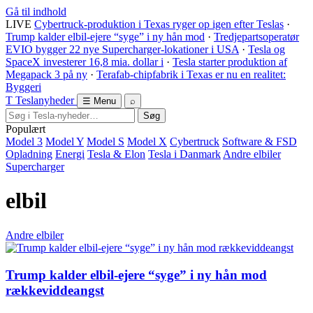
Gå til indhold
LIVE
Cybertruck-produktion i Texas ryger op igen efter Teslas
·
Trump kalder elbil-ejere “syge” i ny hån mod
·
Tredjepartsoperatør
EVIO bygger 22 nye Supercharger-lokationer i USA
·
Tesla og
SpaceX investerer 16,8 mia. dollar i
·
Tesla starter produktion af
Megapack 3 på ny
·
Terafab-chipfabrik i Texas er nu en realitet:
Byggeri
T
Tesla
nyheder
☰ Menu
⌕
Søg
Populært
Model 3
Model Y
Model S
Model X
Cybertruck
Software & FSD
Opladning
Energi
Tesla & Elon
Tesla i Danmark
Andre elbiler
Supercharger
elbil
Andre elbiler
Trump kalder elbil-ejere “syge” i ny hån mod
rækkeviddeangst