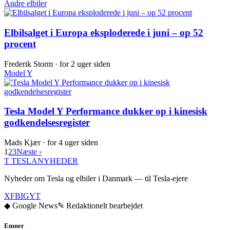
Andre elbiler
Elbilsalget i Europa eksploderede i juni – op 52
procent
Frederik Storm ·
for 2 uger siden
Model Y
Tesla Model Y Performance dukker op i kinesisk
godkendelsesregister
Mads Kjær ·
for 4 uger siden
1
2
3
Næste ›
T
TESLA
NYHEDER
Nyheder om Tesla og elbiler i Danmark — til Tesla-ejere
X
FB
IG
YT
◆ Google News
✎ Redaktionelt bearbejdet
Emner