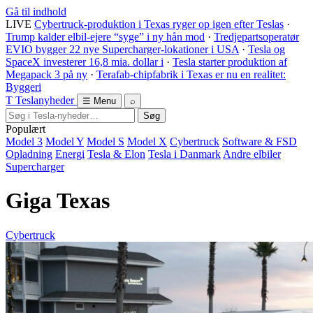
Gå til indhold
LIVE
Cybertruck-produktion i Texas ryger op igen efter Teslas
·
Trump kalder elbil-ejere “syge” i ny hån mod
·
Tredjepartsoperatør
EVIO bygger 22 nye Supercharger-lokationer i USA
·
Tesla og
SpaceX investerer 16,8 mia. dollar i
·
Tesla starter produktion af
Megapack 3 på ny
·
Terafab-chipfabrik i Texas er nu en realitet:
Byggeri
T
Tesla
nyheder
☰ Menu
⌕
Søg
Populært
Model 3
Model Y
Model S
Model X
Cybertruck
Software & FSD
Opladning
Energi
Tesla & Elon
Tesla i Danmark
Andre elbiler
Supercharger
Giga Texas
Cybertruck