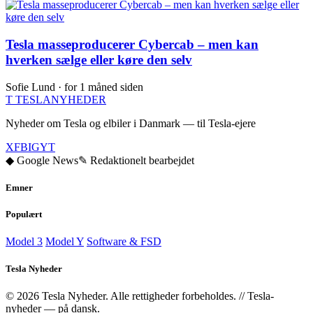
Tesla masseproducerer Cybercab – men kan
hverken sælge eller køre den selv
Sofie Lund ·
for 1 måned siden
T
TESLA
NYHEDER
Nyheder om Tesla og elbiler i Danmark — til Tesla-ejere
X
FB
IG
YT
◆ Google News
✎ Redaktionelt bearbejdet
Emner
Populært
Model 3
Model Y
Software & FSD
Tesla Nyheder
© 2026 Tesla Nyheder. Alle rettigheder forbeholdes.
//
Tesla-
nyheder — på dansk.