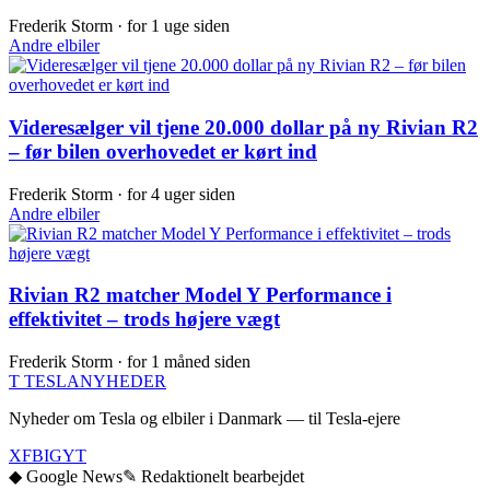
Frederik Storm ·
for 1 uge siden
Andre elbiler
Videresælger vil tjene 20.000 dollar på ny Rivian R2
– før bilen overhovedet er kørt ind
Frederik Storm ·
for 4 uger siden
Andre elbiler
Rivian R2 matcher Model Y Performance i
effektivitet – trods højere vægt
Frederik Storm ·
for 1 måned siden
T
TESLA
NYHEDER
Nyheder om Tesla og elbiler i Danmark — til Tesla-ejere
X
FB
IG
YT
◆ Google News
✎ Redaktionelt bearbejdet