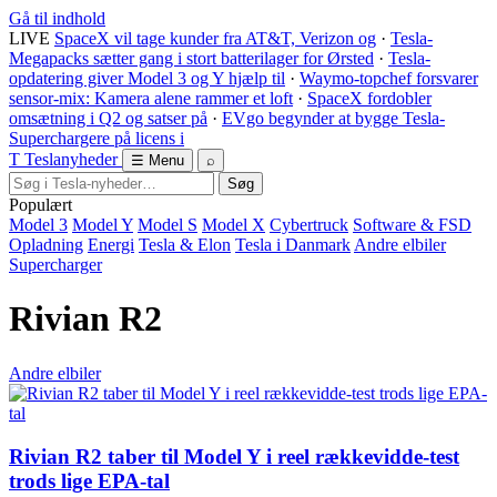
Gå til indhold
LIVE
SpaceX vil tage kunder fra AT&T, Verizon og
·
Tesla-
Megapacks sætter gang i stort batterilager for Ørsted
·
Tesla-
opdatering giver Model 3 og Y hjælp til
·
Waymo-topchef forsvarer
sensor-mix: Kamera alene rammer et loft
·
SpaceX fordobler
omsætning i Q2 og satser på
·
EVgo begynder at bygge Tesla-
Superchargere på licens i
T
Tesla
nyheder
☰ Menu
⌕
Søg
Populært
Model 3
Model Y
Model S
Model X
Cybertruck
Software & FSD
Opladning
Energi
Tesla & Elon
Tesla i Danmark
Andre elbiler
Supercharger
Rivian R2
Andre elbiler
Rivian R2 taber til Model Y i reel rækkevidde-test
trods lige EPA-tal