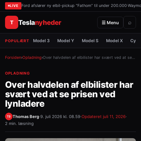
Ford afslører ny elbil-pickup “Fathom” til under 200.000
·
Waymo 
LIVE
Tesla
nyheder
T
⌕
☰ Menu
Model 3
Model Y
Model S
Model X
Cybe
POPULÆRT
Forsiden
›
Opladning
›
Over halvdelen af elbilister har svært ved at se…
OPLADNING
Over halvdelen af elbilister har
svært ved at se prisen ved
lynladere
Thomas Berg
·
9. juli 2026 kl. 08.59
·
Opdateret
juli 11, 2026
·
2 min. læsning