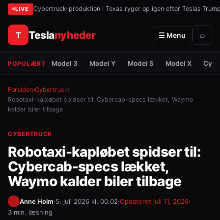
Cybertruck-produktion i Texas ryger op igen efter Teslas
·
Trump 
LIVE
Tesla
nyheder
T
⌕
☰ Menu
Model 3
Model Y
Model S
Model X
Cybe
POPULÆRT
Forsiden
›
Cybertruck
›
Robotaxi-kapløbet spidser til: Cybercab-specs lækket, Waymo
kalder biler tilbage
CYBERTRUCK
Robotaxi-kapløbet spidser til:
Cybercab-specs lækket,
Waymo kalder biler tilbage
Anne Holm
·
5. juli 2026 kl. 00.02
·
Opdateret
juli 11, 2026
·
3 min. læsning