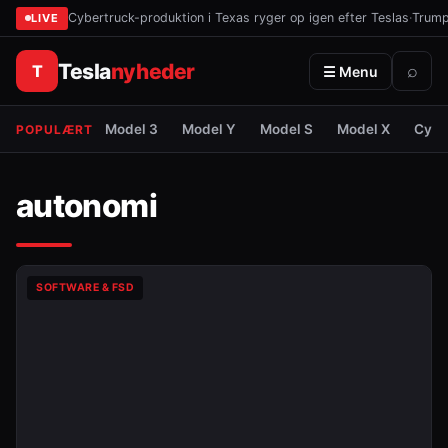
Cybertruck-produktion i Texas ryger op igen efter Teslas
·
Trump 
LIVE
Tesla
nyheder
T
⌕
☰ Menu
Model 3
Model Y
Model S
Model X
Cybe
POPULÆRT
autonomi
SOFTWARE & FSD