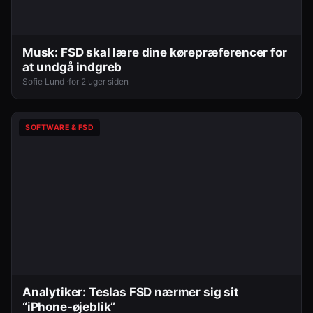
Musk: FSD skal lære dine kørepræferencer for
at undgå indgreb
Sofie Lund ·
for 2 uger siden
SOFTWARE & FSD
Analytiker: Teslas FSD nærmer sig sit
“iPhone-øjeblik”