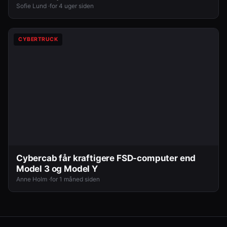
Sofie Lund ·
for 4 uger siden
CYBERTRUCK
Cybercab får kraftigere FSD-computer end
Model 3 og Model Y
Anne Holm ·
for 1 måned siden