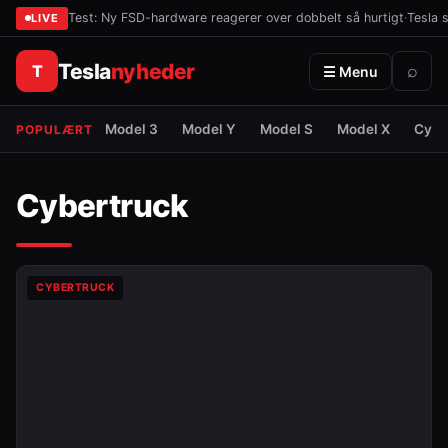
Test: Ny FSD-hardware reagerer over dobbelt så hurtigt
·
Tesla 
LIVE
Tesla
nyheder
T
⌕
☰ Menu
Model 3
Model Y
Model S
Model X
Cybe
POPULÆRT
Cybertruck
CYBERTRUCK