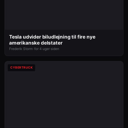
Tesla udvider biludlejning til fire nye
amerikanske delstater
Frederik Storm ·
for 4 uger siden
CYBERTRUCK