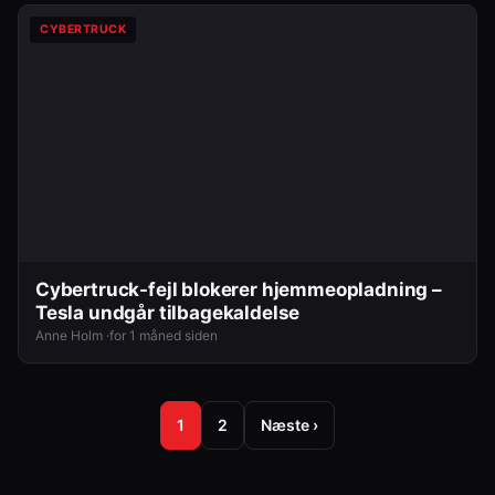
CYBERTRUCK
Cybertruck-fejl blokerer hjemmeopladning –
Tesla undgår tilbagekaldelse
Anne Holm ·
for 1 måned siden
1
2
Næste ›