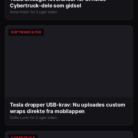
Cybertruck-dele som gidsel
Anne Holm ·
for 2 uger siden
SOFTWARE & FSD
Tesla dropper USB-krav: Nu uploades custom
wraps direkte fra mobilappen
Sofie Lund ·
for 2 uger siden
CYBERTRUCK