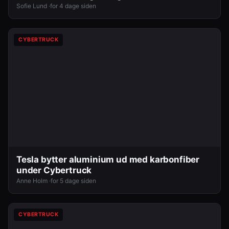
Sofie Lund ·
for 4 dage siden
CYBERTRUCK
Tesla bytter aluminium ud med karbonfiber
under Cybertruck
Anne Holm ·
for 5 dage siden
CYBERTRUCK