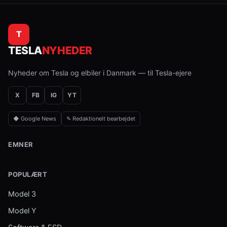
T
TESLA
NYHEDER
Nyheder om Tesla og elbiler i Danmark — til Tesla-ejere
X
FB
IG
YT
◆ Google News
✎ Redaktionelt bearbejdet
EMNER
POPULÆRT
Model 3
Model Y