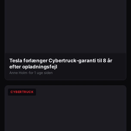
Tesla forlænger Cybertruck-garanti til 8 år
efter opladningsfejl
Anne Holm ·
for 1 uge siden
CYBERTRUCK